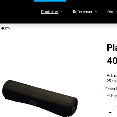
Produkter
Referenser
Om
L 40my
Plastsäck svart LD 125L
4
25 st/
Enhet
I lag