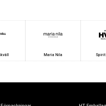
väll
Maria Nila
Spiri
Förpackningar
HT Emballa