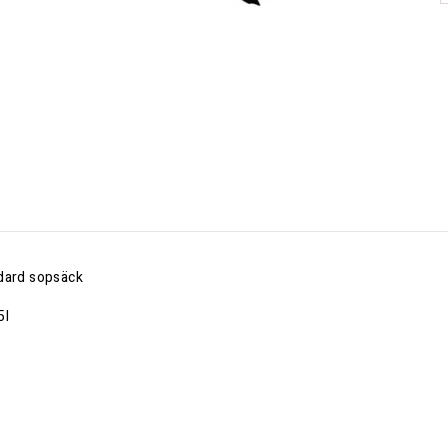
dard sopsäck
5l