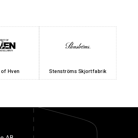
t of Hven
Stenströms Skjortfabrik
ge AB