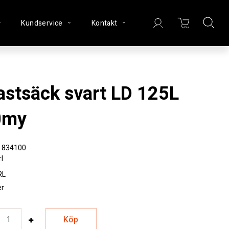
Kundservice
Kontakt
0my
834100
rl
RL
er
Köp