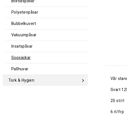
Blixtlåspåsar
Polyetenpåsar
Bubbelkuvert
Vakuumpåsar
Insatspåsar
Sopsäckar
Pallhuvar
Vår stan
Tork & Hygien
Svart 12
25 st/rl
6 rl/frp