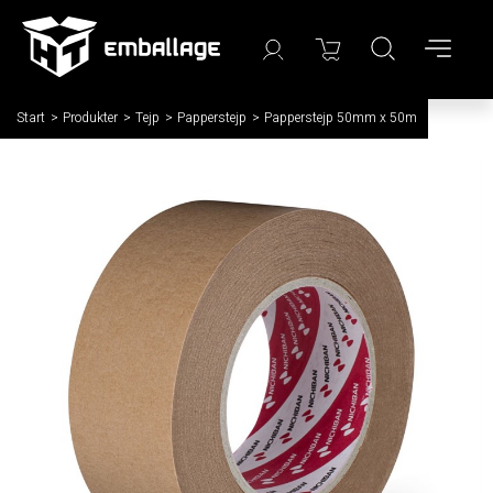
Start
/
Produkter
/
Tejp
/
Papperstejp
/
Papperstejp 50mm x 50m