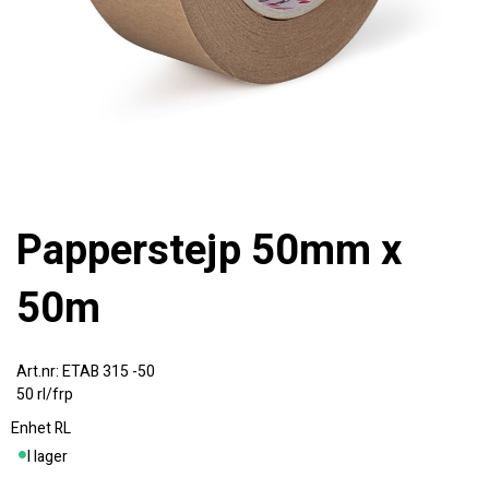
Papperstejp 50mm x
50m
ETAB 315 -50
50 rl/frp
Enhet
RL
I lager