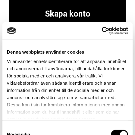
Skapa konto
Skapa ett företagskonto för att enkelt och
smidigt lägga beställningar, finna information om
produkter, se dina avtalspriser, orderhistorik och
mycket mer!
Denna webbplats använder cookies
Vi använder enhetsidentifierare för att anpassa innehållet
Skapa konto
och annonserna till användarna, tillhandahålla funktioner
för sociala medier och analysera vår trafik. Vi
vidarebefordrar även sådana identifierare och annan
information från din enhet till de sociala medier och
annons- och analysföretag som vi samarbetar med.
Kontakt
Dessa kan i sin tur kombinera informationen med annan
information som du har tillhandahållit eller som de har
samlat in när du har använt deras tjänster.
Har du frågor eller behöver hjälp?
Vi finns här för dig!
Samtyckesval
Nödvändig