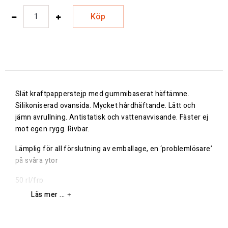
Köp
Slät kraftpapperstejp med gummibaserat häftämne.
Silikoniserad ovansida. Mycket hårdhäftande. Lätt och
jämn avrullning. Antistatisk och vattenavvisande. Fäster ej
mot egen rygg. Rivbar.
Lämplig för all förslutning av emballage, en ‘problemlösare’
på svåra ytor
50 rl/frp
Läs mer ...
Finns även i bredder om 25mm, 38mm, 75mm samt
100mm - kontakta oss ifall du söker någon av dessa
dimensioner.