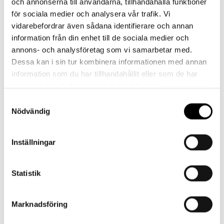
och annonserna till användarna, tillhandahålla funktioner
för sociala medier och analysera vår trafik. Vi
Skapa konto
vidarebefordrar även sådana identifierare och annan
information från din enhet till de sociala medier och
Skapa ett företagskonto för att enkelt och
annons- och analysföretag som vi samarbetar med.
smidigt lägga beställningar, finna information om
Dessa kan i sin tur kombinera informationen med annan
produkter, se dina avtalspriser, orderhistorik och
information som du har tillhandahållit eller som de har
mycket mer!
samlat in när du har använt deras tjänster.
Samtyckesval
Skapa konto
Nödvändig
Inställningar
Kontakt
Statistik
Har du frågor eller behöver hjälp?
Marknadsföring
Vi finns här för dig!