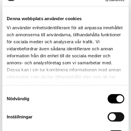
Skapa konto
Denna webbplats använder cookies
Vi använder enhetsidentifierare för att anpassa innehållet
och annonserna till användarna, tillhandahålla funktioner
Kontakt
för sociala medier och analysera vår trafik. Vi
vidarebefordrar även sådana identifierare och annan
Har du frågor eller behöver hjälp?
information från din enhet till de sociala medier och
Vi finns här för dig!
annons- och analysföretag som vi samarbetar med.
Dessa kan i sin tur kombinera informationen med annan
Vår kundtjänst är tillgänglig Mån – Fre: 07:30 –
information som du har tillhandahållit eller som de har
16:30
samlat in när du har använt deras tjänster.
Samtyckesval
Kontakt
Nödvändig
Inställningar