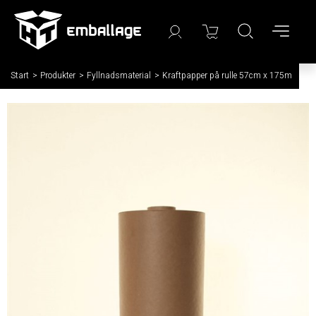
Start
/
Produkter
/
Fyllnadsmaterial
/
Kraftpapper på rulle 57cm x 175m