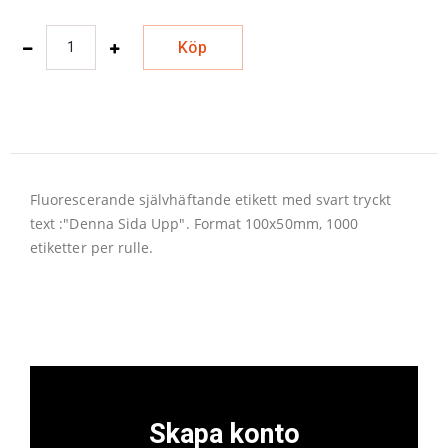
Köp
Fluorescerande självhäftande etikett med svart tryckt
text :"Denna Sida Upp". Format 100x50mm, 1000
etiketter per rulle.
Skapa konto