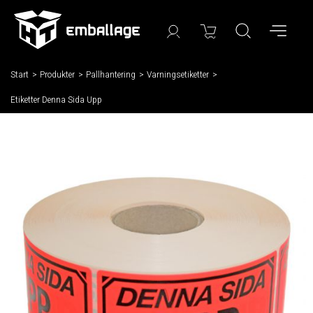
Start
/
Produkter
/
Pallhantering
/
Varningsetiketter
/
Etiketter Denna Sida Upp