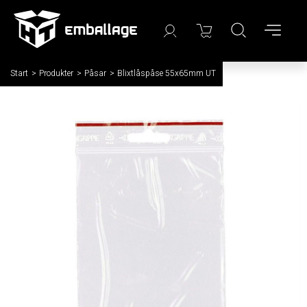
Start
/
Produkter
/
Påsar
/
Blixtlåspåse 55x65mm UT