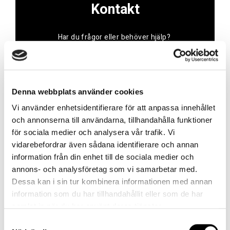
Kontakt
Har du frågor eller behöver hjälp?
Vi finns här för dig!
Vår kundtjänst är tillgänglig Mån – Fre: 07:30 –
16:30
Denna webbplats använder cookies
Kontakt
Vi använder enhetsidentifierare för att anpassa innehållet
och annonserna till användarna, tillhandahålla funktioner
för sociala medier och analysera vår trafik. Vi
vidarebefordrar även sådana identifierare och annan
information från din enhet till de sociala medier och
annons- och analysföretag som vi samarbetar med.
Referenser
Dessa kan i sin tur kombinera informationen med annan
information som du har tillhandahållit eller som de har
samlat in när du har använt deras tjänster.
Samtyckesval