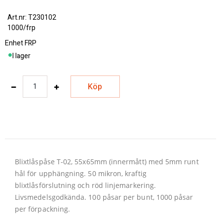
T230102
1000/frp
Enhet
FRP
I lager
Köp
Blixtlåspåse T-02, 55x65mm (innermått) med 5mm runt
hål för upphängning. 50 mikron, kraftig
blixtlåsförslutning och röd linjemarkering.
Livsmedelsgodkända. 100 påsar per bunt, 1000 påsar
per förpackning.