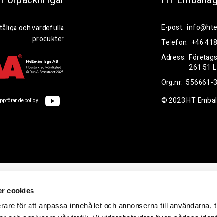
Förpackningar
HT Emballa
E-post:
info@hte
tåliga och värdefulla
produkter
Telefon:
+46 418
Adress:
Företag
261 51 
Org.nr:
556661-
© 2023 HT Embal
ppförandepolicy
r cookies
rare för att anpassa innehållet och annonserna till användarna, t