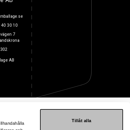
ge AB
mballage.se
 40 30 10
svägen 7
Landskrona
3302
lage AB
Tillåt alla
illhandahålla