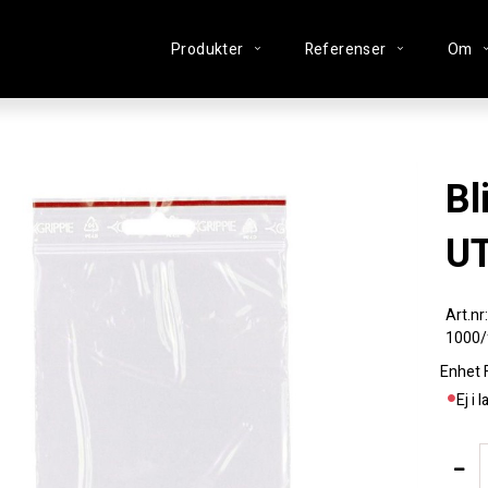
Produkter
Referenser
Om
Blixtlåspåse 100x100mm
U
1000/
Enhet
Ej i 