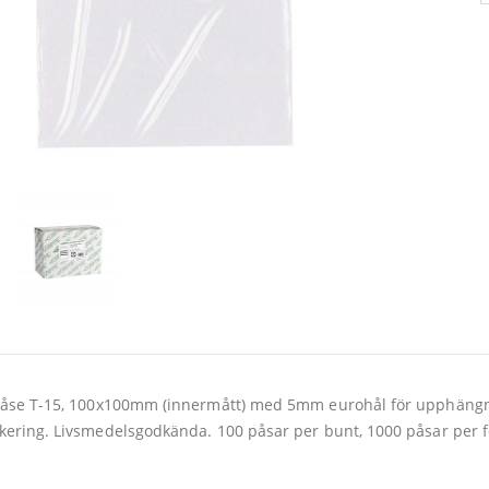
påse T-15, 100x100mm (innermått) med 5mm eurohål för upphängning
kering. Livsmedelsgodkända. 100 påsar per bunt, 1000 påsar per 