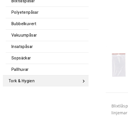
Blixtlåspåsar
Polyetenpåsar
Bubbelkuvert
Vakuumpåsar
Insatspåsar
Sopsäckar
Pallhuvar
Tork & Hygien
Blixtlås
linjemar