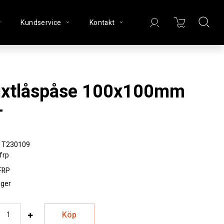
Kundservice
Kontakt
T
T230109
frp
FRP
lager
Köp