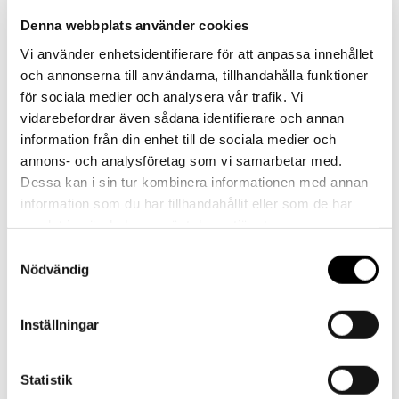
Kontakt
Denna webbplats använder cookies
Vi använder enhetsidentifierare för att anpassa innehållet
Har du frågor eller behöver hjälp?
och annonserna till användarna, tillhandahålla funktioner
Vi finns här för dig!
för sociala medier och analysera vår trafik. Vi
vidarebefordrar även sådana identifierare och annan
Vår kundtjänst är tillgänglig Mån – Fre: 07:30 –
16:30
information från din enhet till de sociala medier och
annons- och analysföretag som vi samarbetar med.
Dessa kan i sin tur kombinera informationen med annan
Kontakt
information som du har tillhandahållit eller som de har
samlat in när du har använt deras tjänster.
Samtyckesval
Nödvändig
Referenser
Inställningar
Statistik