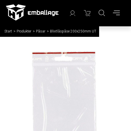
Start
/
Produkter
/
Påsar
/
Blixtlåspåse 200x250mm UT