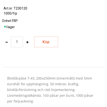
T230120
1000/frp
Enhet
FRP
I lager
Köp
Blixtlåspåse T-43, 200x250mm (innermått) med 5mm
eurohål för upphängning. 50 mikron, kraftig
blixtlåsförslutning och röd linjemarkering.
Livsmedelsgodkända. 100 påsar per bunt, 1000 påsar
per förpackning.