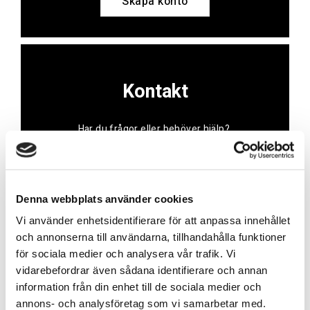
Skapa konto
Kontakt
Har du frågor eller behöver hjälp?
Vi finns här för dig!
Vår kundtjänst är tillgänglig Mån – Fre: 07:30 –
16:30
Denna webbplats använder cookies
Vi använder enhetsidentifierare för att anpassa innehållet
Kontakt
och annonserna till användarna, tillhandahålla funktioner
för sociala medier och analysera vår trafik. Vi
vidarebefordrar även sådana identifierare och annan
information från din enhet till de sociala medier och
annons- och analysföretag som vi samarbetar med.