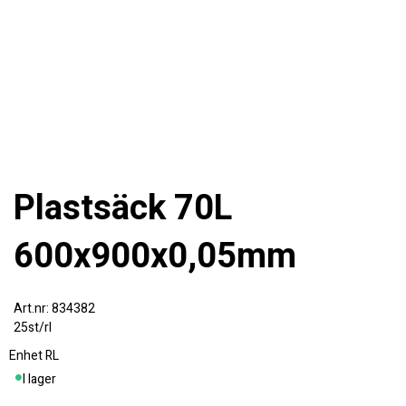
Plastsäck 70L
600x900x0,05mm
834382
25st/rl
Enhet
RL
I lager