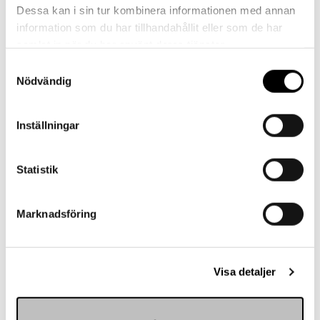
Referenser
Dessa kan i sin tur kombinera informationen med annan
information som du har tillhandahållit eller som de har
samlat in när du har använt deras tjänster.
Samtyckesval
Nödvändig
Landskrona BoIS
Inställningar
Statistik
Marknadsföring
Visa detaljer
Hemmakväll