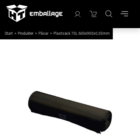
Start
/
Produkter
/
Påsar
/
Plastsäck 70L 600x900x0,05mm