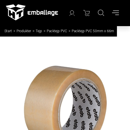
Start
/
Produkter
/
Tejp
/
Packtejp PVC
/
Packtejp PVC 50mm x 66m