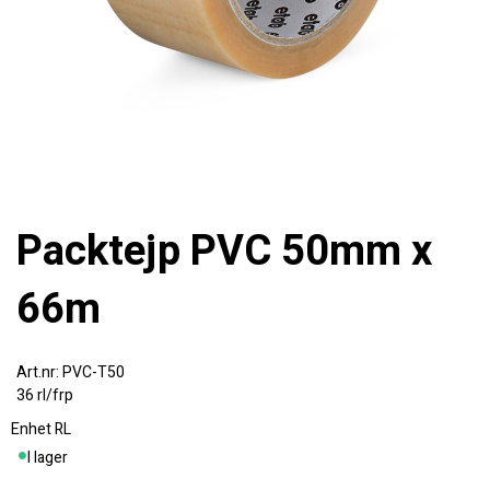
Packtejp PVC 50mm x
66m
PVC-T50
36 rl/frp
Enhet
RL
I lager