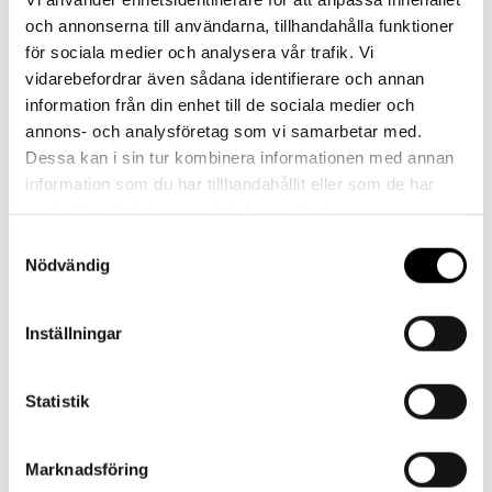
Vi finns här för dig!
och annonserna till användarna, tillhandahålla funktioner
för sociala medier och analysera vår trafik. Vi
Vår kundtjänst är tillgänglig Mån – Fre: 07:30 –
vidarebefordrar även sådana identifierare och annan
16:30
information från din enhet till de sociala medier och
annons- och analysföretag som vi samarbetar med.
Kontakt
Dessa kan i sin tur kombinera informationen med annan
information som du har tillhandahållit eller som de har
samlat in när du har använt deras tjänster.
Samtyckesval
Nödvändig
Referenser
Inställningar
Statistik
Landskrona BoIS
Marknadsföring