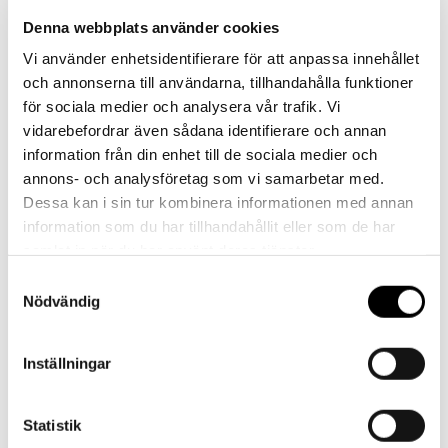
Kontakt
Denna webbplats använder cookies
Vi använder enhetsidentifierare för att anpassa innehållet
och annonserna till användarna, tillhandahålla funktioner
Har du frågor eller behöver hjälp?
för sociala medier och analysera vår trafik. Vi
Vi finns här för dig!
vidarebefordrar även sådana identifierare och annan
Vår kundtjänst är tillgänglig Mån – Fre: 07:30 –
information från din enhet till de sociala medier och
16:30
annons- och analysföretag som vi samarbetar med.
Dessa kan i sin tur kombinera informationen med annan
Kontakt
information som du har tillhandahållit eller som de har
samlat in när du har använt deras tjänster.
Samtyckesval
Nödvändig
Referenser
Inställningar
Statistik