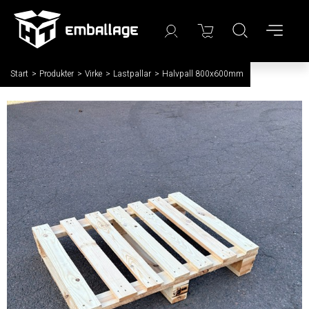
Start
/
Produkter
/
Virke
/
Lastpallar
/
Halvpall 800x600mm